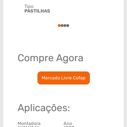
Tipo
Código de 
PASTILHAS
(GTIN)
78915798
1
2
3
4
Compre Agora
Mercado Livre Cofap
Aplicações:
Montadora
Ano