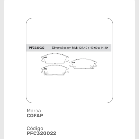
Marca
Descrição 
COFAP
PASTILHA
Código
Posição
PFC320022
DIANTEIR