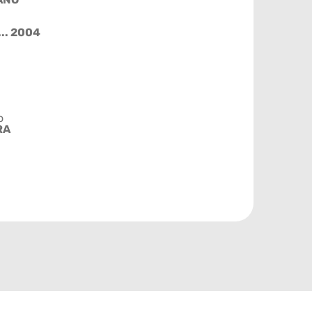
... 2004
o
RA