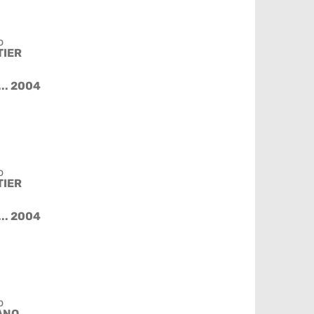
o
TIER
... 2004
o
TIER
... 2004
o
ANO