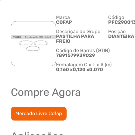
Marca
Código
COFAP
PFC29001
Descrição do Grupo
Posição
PASTILHA PARA
DIANTEIRA
FREIO
Código de Barras (GTIN)
7891579939029
Embalagem C x L x A (m)
0,160 x0,120 x0,070
Compre Agora
Mercado Livre Cofap