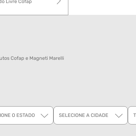
o Livre Cofap
tos Cofap e Magneti Marelli
IONE O ESTADO
SELECIONE A CIDADE