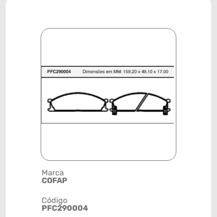
Marca
Descrição 
COFAP
PASTILHA
Código
Posição
PFC290004
DIANTEIR