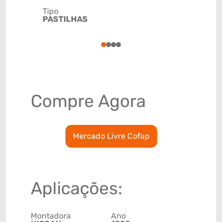
Tipo
Código de 
PASTILHAS
(GTIN)
78915793
1
2
3
4
Compre Agora
Mercado Livre Cofap
Aplicações:
Montadora
Ano