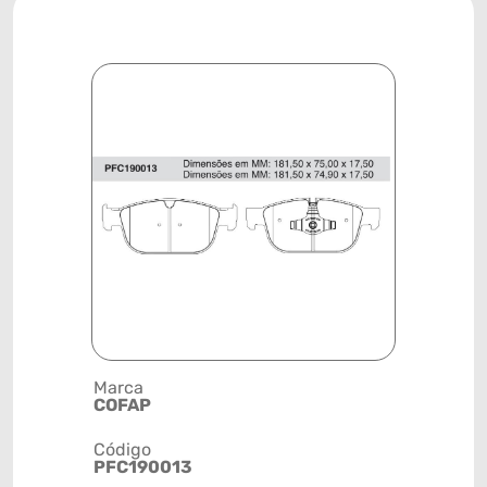
Marca
Descrição 
COFAP
PASTILHA
Código
Posição
PFC190013
DIANTEIR