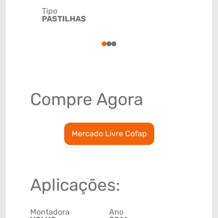
Tipo
Código de 
PASTILHAS
(GTIN)
78915799
1
2
3
Compre Agora
Mercado Livre Cofap
Aplicações:
Montadora
Ano