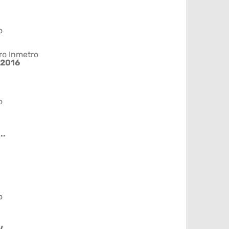
o
ro Inmetro
2016
o
..
o
V