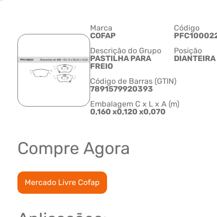
Marca
Código
COFAP
PFC10002
Descrição do Grupo
Posição
PASTILHA PARA
DIANTEIRA
FREIO
Código de Barras (GTIN)
7891579920393
Embalagem C x L x A (m)
0,160 x0,120 x0,070
Compre Agora
Mercado Livre Cofap