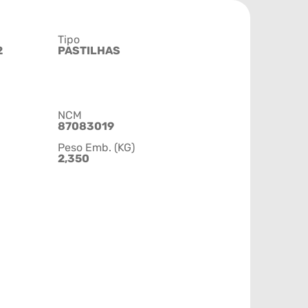
Tipo
2
PASTILHAS
NCM
87083019
Peso Emb. (KG)
2,350