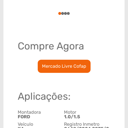
(GTIN)
78915798
1
2
3
4
Compre Agora
Mercado Livre Cofap
Aplicações:
Montadora
Motor
FORD
1.0/1.5
Veículo
Registro Inmetro