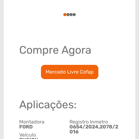
(GTIN)
78915798
1
2
3
4
Compre Agora
Mercado Livre Cofap
Aplicações:
Montadora
Registro Inmetro
FORD
0654/2024,2078/2
016
Veículo