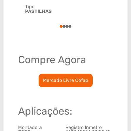
Tipo
Código de 
PASTILHAS
(GTIN)
78915798
1
2
3
4
Compre Agora
Mercado Livre Cofap
Aplicações:
Montadora
Registro Inmetro