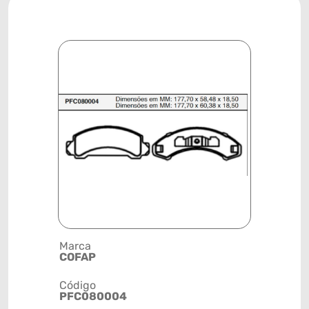
Marca
Descrição 
COFAP
PASTILHA
Código
Posição
PFC080004
DIANTEIR