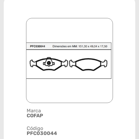
Marca
Descrição 
COFAP
PASTILHA
Código
Posição
PFC030044
DIANTEIR