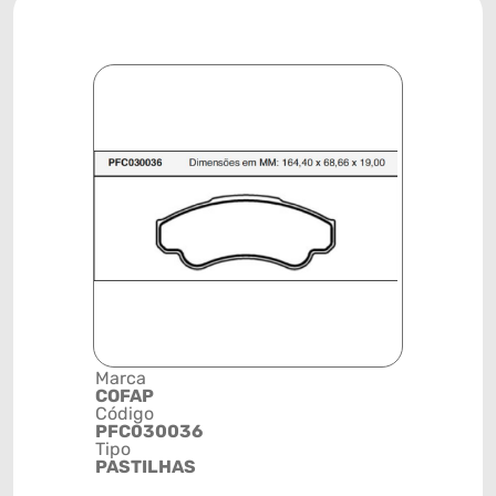
Marca
Descrição 
COFAP
Grupo
Código
PASTILHA
PFC030036
FREIO
Tipo
Posição
PASTILHAS
DIANTEIR
Código de 