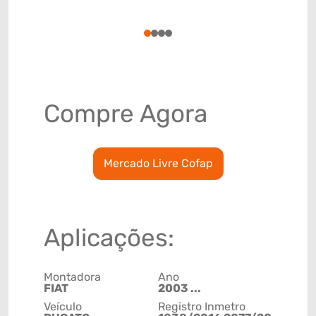
(GTIN)
78915793
1
2
3
4
Compre Agora
Mercado Livre Cofap
Aplicações:
Montadora
Ano
FIAT
2003 ...
Veículo
Registro Inmetro