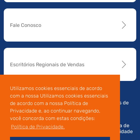
Fale Conosco
Escritórios Regionais de Vendas
Utilizamos cookies essenciais de acordo
com a nossa Utilizamos cookies essenciais
Av. Manoel da Nóbrega,
Código de
Termos de
de acordo com a nossa Política de
196 - Conj.14 - Capuava
Conduta e
Uso
Privacidade e, ao continuar navegando,
- Mauá - São Paulo
Integridade
você concorda com estas condições:
Política de
Política de Privacidade.
Privacidade