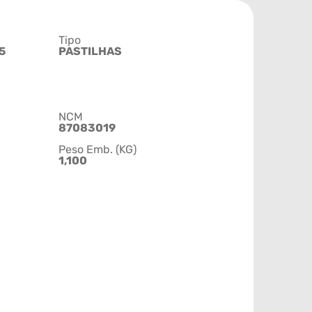
Tipo
5
PASTILHAS
NCM
87083019
Peso Emb. (KG)
1,100