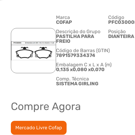
Marca
Código
COFAP
PFC03000
Descrição do Grupo
Posição
PASTILHA PARA
DIANTEIRA
FREIO
Código de Barras (GTIN)
7891579334374
Embalagem C x L x A (m)
0,135 x0,080 x0,070
Comp. Técnica
SISTEMA GIRLING
Compre Agora
Mercado Livre Cofap