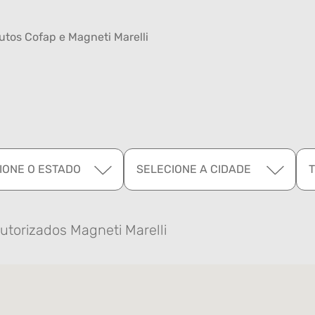
tos Cofap e Magneti Marelli
IONE O ESTADO
SELECIONE A CIDADE
utorizados Magneti Marelli