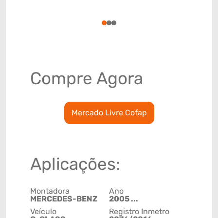
(GTIN)
78915799
1
2
3
Compre Agora
Mercado Livre Cofap
Aplicações:
Montadora
Ano
MERCEDES-BENZ
2005 ...
Veículo
Registro Inmetro