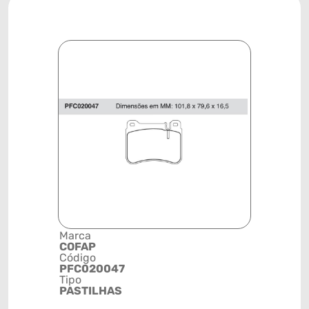
Marca
Descrição 
COFAP
Grupo
Código
PASTILHA
PFC020047
FREIO
Tipo
Posição
PASTILHAS
DIANTEIR
Código de 