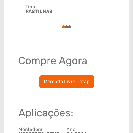
Tipo
Código de 
PASTILHAS
(GTIN)
78915799
1
2
3
Compre Agora
Mercado Livre Cofap
Aplicações:
Montadora
Ano