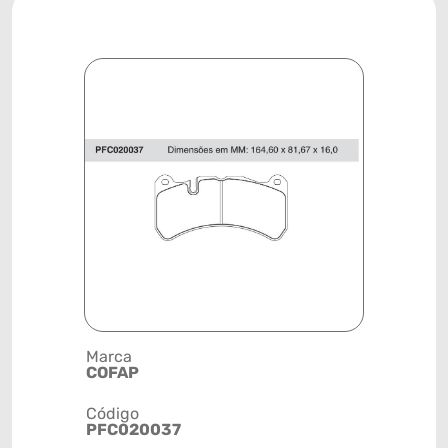
Marca
Descrição 
COFAP
PASTILHA
Código
Posição
PFC020037
DIANTEIR