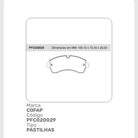
Marca
Descrição 
COFAP
Grupo
Código
PASTILHA
PFC020029
FREIO
Tipo
Posição
PASTILHAS
DIANTEIR
Código de 