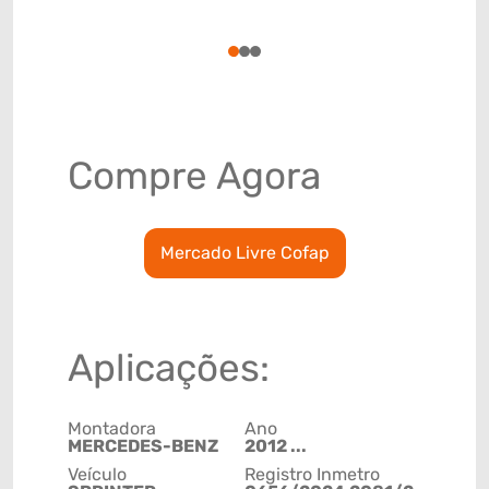
(GTIN)
78915799
1
2
3
Compre Agora
Mercado Livre Cofap
Aplicações:
Montadora
Ano
MERCEDES-BENZ
2012 ...
Veículo
Registro Inmetro