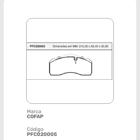
Marca
Descrição 
COFAP
PASTILHA
Código
Posição
PFC020005
DIANTEIRA