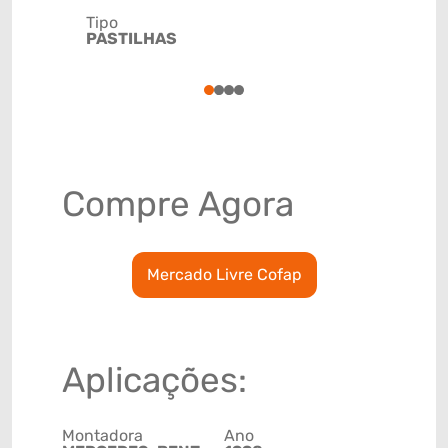
Tipo
Código de 
PASTILHAS
(GTIN)
78915793
1
2
3
4
Compre Agora
Mercado Livre Cofap
Aplicações:
Montadora
Ano