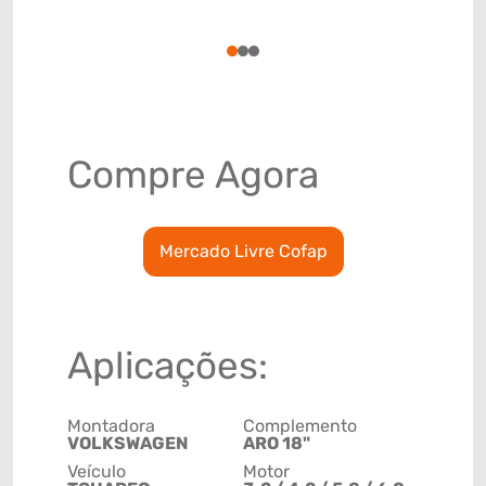
(GTIN)
78915799
1
2
3
Compre Agora
Mercado Livre Cofap
Aplicações:
Montadora
Complemento
VOLKSWAGEN
ARO 18"
Veículo
Motor