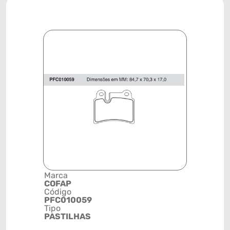
Marca
Descrição 
COFAP
Grupo
Código
PASTILHA
PFC010059
FREIO
Tipo
Posição
PASTILHAS
TRASEIRA
Código de 