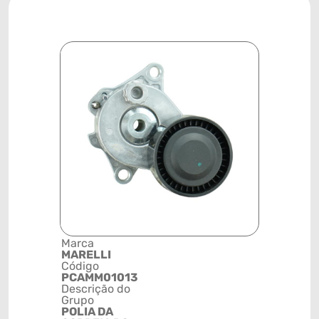
Marca
Posição
MARELLI
MOTOR
Código
Código de 
PCAMM01013
(GTIN)
Descrição do
78915797
Grupo
NCM
POLIA DA
8483409