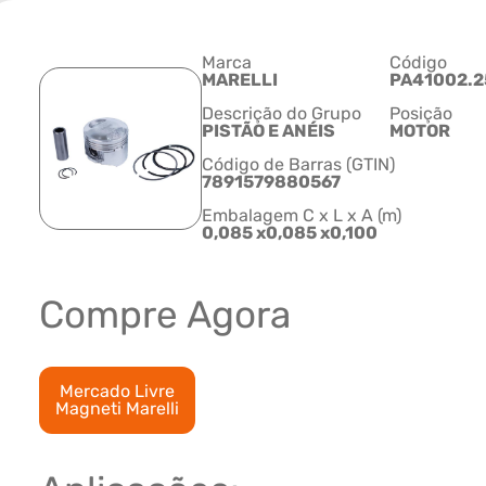
Marca
Código
MARELLI
PA41002.2
Descrição do Grupo
Posição
PISTÃO E ANÉIS
MOTOR
Código de Barras (GTIN)
7891579880567
Embalagem C x L x A (m)
0,085 x0,085 x0,100
Compre Agora
Mercado Livre
Magneti Marelli