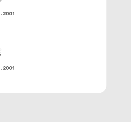
.. 2001
o
5
.. 2001