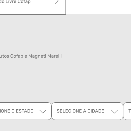
o Livre Cofap
tos Cofap e Magneti Marelli
IONE O ESTADO
SELECIONE A CIDADE