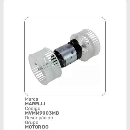
Marca
Posição
MARELLI
SISTEMA
Código
CLIMATIZ
MVMM9003MB
Código de 
Descrição do
(GTIN)
Grupo
78915799
MOTOR DO
NCM