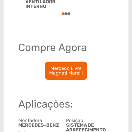
VENTILADOR
84145990
INTERNO
1
2
3
Compre Agora
Mercado Livre
Magneti Marelli
Aplicações:
Montadora
Posição
MERCEDES-BENZ
SISTEMA DE
ARREFECIMENTO