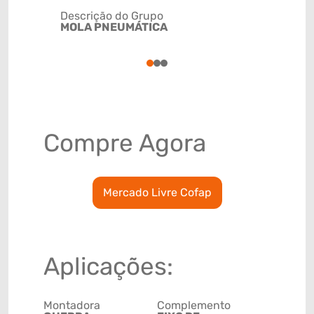
Descrição do Grupo
MOLA PNEUMÁTICA
NCM
8708800
1
2
3
Compre Agora
Mercado Livre Cofap
Aplicações:
Montadora
Complemento