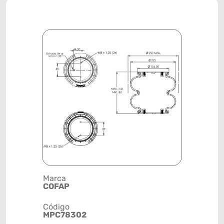
Marca
Posição
COFAP
EIXO
Código
Código de 
MPC78302
(GTIN)
78915799