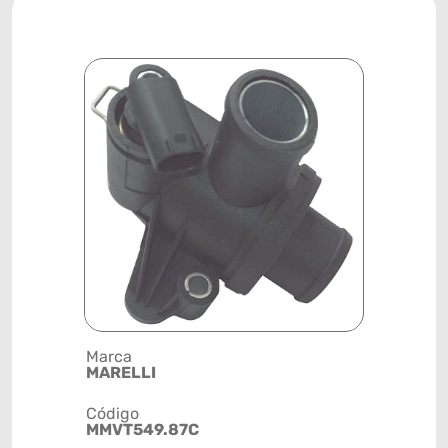
Marca
Posição
MARELLI
SISTEMA 
Código
Código de 
MMVT549.87C
(GTIN)
78915797