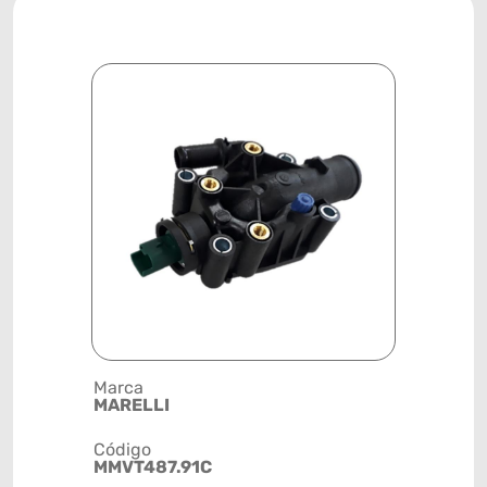
Marca
Posição
MARELLI
SISTEMA 
Código
Código de 
MMVT487.91C
(GTIN)
78915798