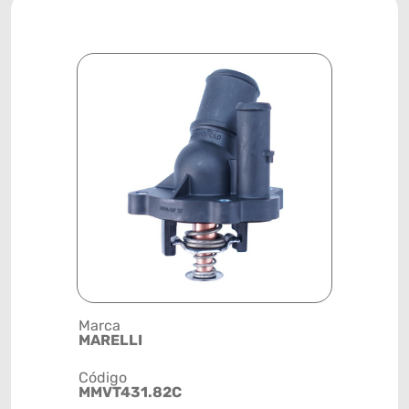
Marca
Posição
MARELLI
SISTEMA 
Código
Código de 
MMVT431.82C
(GTIN)
78915798