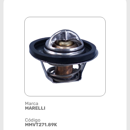
Marca
Posição
MARELLI
SISTEMA 
Código
Código de 
MMVT271.89K
(GTIN)
78915799