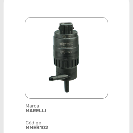
Marca
Posição
MARELLI
PARA-BRI
Código
Código de 
MMEB102
(GTIN)
78915799