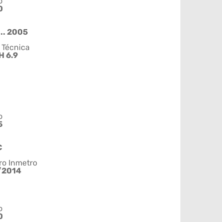
o
0
.. 2005
 Técnica
H 6.9
o
5
C
ro Inmetro
/2014
o
0