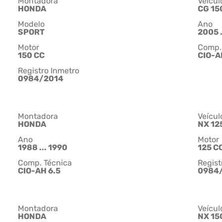
Montadora
Veícul
HONDA
CG 15
Modelo
Ano
SPORT
2005 .
Motor
Comp.
150 CC
CIO-A
Registro Inmetro
0984/2014
Montadora
Veícul
HONDA
NX 12
Ano
Motor
1988 ... 1990
125 C
Comp. Técnica
Regist
CIO-AH 6.5
0984
Montadora
Veícul
HONDA
NX 15