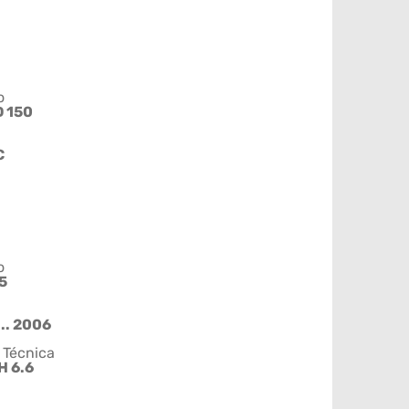
o
 150
C
o
5
.. 2006
 Técnica
H 6.6