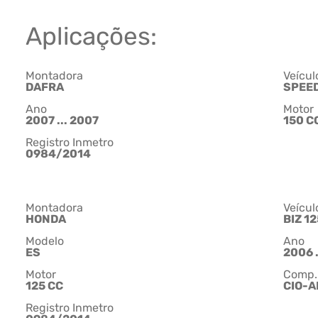
Aplicações:
Montadora
Veícul
DAFRA
SPEED
Ano
Motor
2007 ... 2007
150 C
Registro Inmetro
0984/2014
Montadora
Veícul
HONDA
BIZ 12
Modelo
Ano
ES
2006 .
Motor
Comp.
125 CC
CIO-A
Registro Inmetro