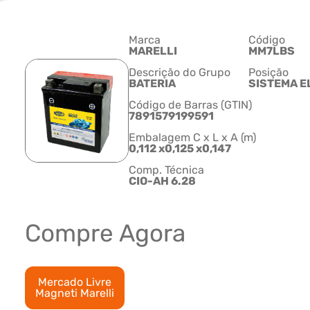
Marca
Código
MARELLI
MM7LBS
Descrição do Grupo
Posição
BATERIA
SISTEMA E
Código de Barras (GTIN)
7891579199591
Embalagem C x L x A (m)
0,112 x0,125 x0,147
Comp. Técnica
CIO-AH 6.28
Compre Agora
Mercado Livre
Magneti Marelli