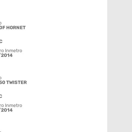
o
0F HORNET
C
ro Inmetro
/2014
o
50 TWISTER
C
ro Inmetro
/2014