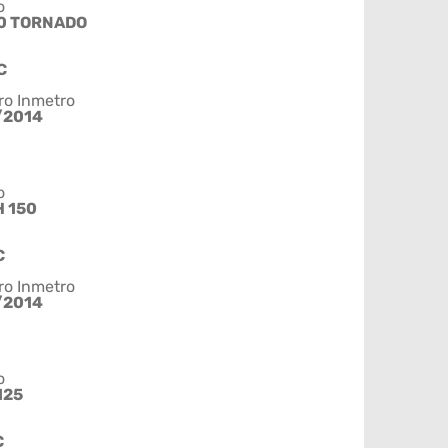
o
0 TORNADO
C
ro Inmetro
/2014
o
 150
C
ro Inmetro
/2014
o
125
C