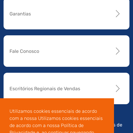
Garantias
Fale Conosco
Escritórios Regionais de Vendas
Utilizamos cookies essenciais de acordo
com a nossa Utilizamos cookies essenciais
Av. Manoel da Nóbrega,
Código de
Termos de
de acordo com a nossa Política de
196 - Conj.14 - Capuava
Conduta e
Uso
Privacidade e, ao continuar navegando,