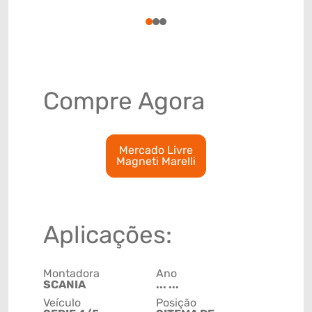
4009310
1
2
3
Compre Agora
Mercado Livre
Magneti Marelli
Aplicações:
Montadora
Ano
SCANIA
... ...
Veículo
Posição