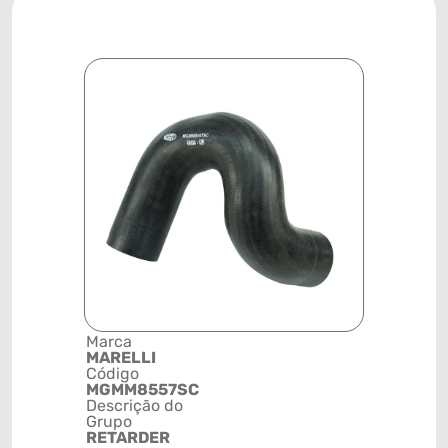
Marca
Posição
MARELLI
SISTEMA 
Código
ARREFEC
MGMM8557SC
Código de 
Descrição do
(GTIN)
Grupo
78915797
RETARDER
NCM