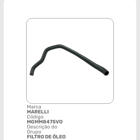
Marca
Posição
MARELLI
SISTEMA 
Código
ARREFEC
MGMM8475VO
Código de 
Descrição do
(GTIN)
Grupo
78915799
FILTRO DE ÓLEO
NCM