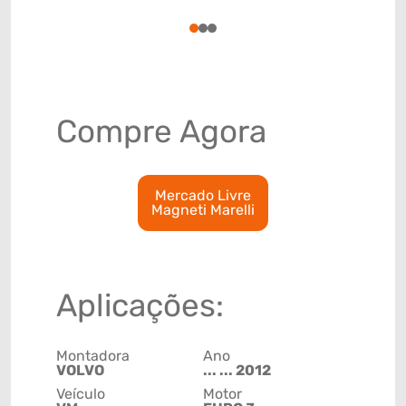
4009329
1
2
3
Compre Agora
Mercado Livre
Magneti Marelli
Aplicações:
Montadora
Ano
VOLVO
... ... 2012
Veículo
Motor