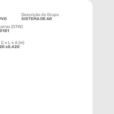
Descrição do Grupo
9VO
SISTEMA DE AR
arras (GTIN)
0181
 x L x A (m)
20 x0,420