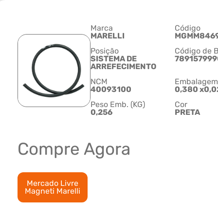
Marca
Código
MARELLI
MGMM846
Posição
Código de B
SISTEMA DE
789157999
ARREFECIMENTO
NCM
Embalagem C
40093100
0,380 x0,0
Peso Emb. (KG)
Cor
0,256
PRETA
Compre Agora
Mercado Livre
Magneti Marelli