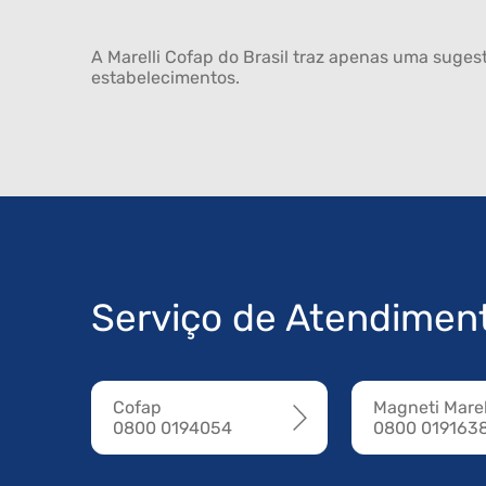
A Marelli Cofap do Brasil traz apenas uma sugest
estabelecimentos.
Serviço de Atendimen
Cofap
Magneti Marel
0800 0194054
0800 019163