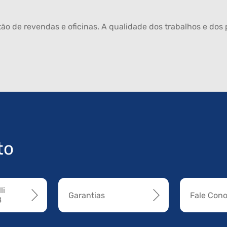
ão de revendas e oficinas. A qualidade dos trabalhos e dos p
to
li
Garantias
Fale Con
8