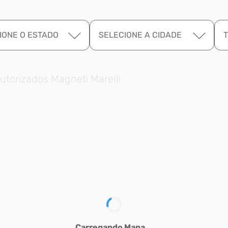
IONE O ESTADO
SELECIONE A CIDADE
utorizados Magneti Marelli
Carregando Mapa...