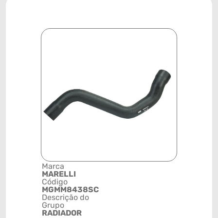
Marca
Posição
MARELLI
SISTEMA 
Código
ARREFEC
MGMM8438SC
Código de 
Descrição do
(GTIN)
Grupo
78915799
RADIADOR
NCM