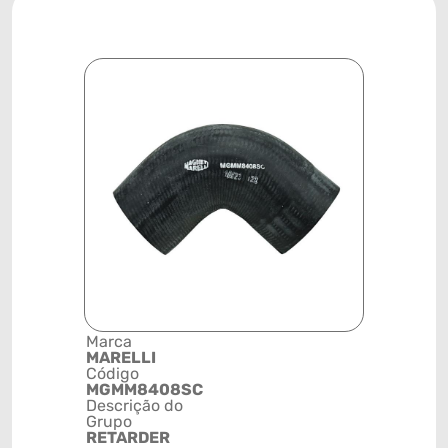
Marca
Posição
MARELLI
SISTEMA 
Código
ARREFEC
MGMM8408SC
Código de 
Descrição do
(GTIN)
Grupo
78915799
RETARDER
NCM