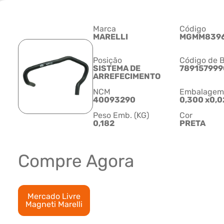
Marca
Código
MARELLI
MGMM839
Posição
Código de B
SISTEMA DE
78915799
ARREFECIMENTO
NCM
Embalagem C
40093290
0,300 x0,0
Peso Emb. (KG)
Cor
0,182
PRETA
Compre Agora
Mercado Livre
Magneti Marelli