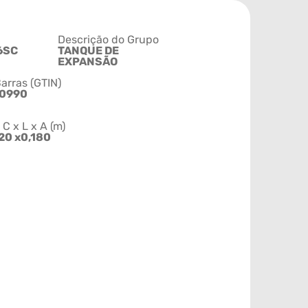
Descrição do Grupo
6SC
TANQUE DE
EXPANSÃO
arras (GTIN)
90990
 x L x A (m)
20 x0,180