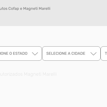
tos Cofap e Magneti Marelli
IONE O ESTADO
SELECIONE A CIDADE
utorizados Magneti Marelli