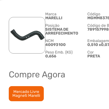
Marca
Código
MARELLI
MGMM837
Posição
Código de B
SISTEMA DE
78915799
ARREFECIMENTO
NCM
Embalagem C
40093100
0,510 x0,0
Peso Emb. (KG)
Cor
0,656
PRETA
Compre Agora
Mercado Livre
Magneti Marelli