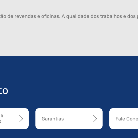
ão de revendas e oficinas. A qualidade dos trabalhos e dos p
to
li
Garantias
Fale Con
8