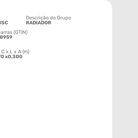
Descrição do Grupo
8SC
RADIADOR
arras (GTIN)
88959
 x L x A (m)
70 x0,300