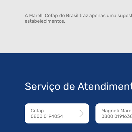
A Marelli Cofap do Brasil traz apenas uma sugest
estabelecimentos.
Serviço de Atendimen
Cofap
Magneti Marel
0800 0194054
0800 019163