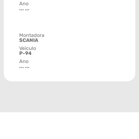
Ano
... ...
Montadora
SCANIA
Veículo
P-94
Ano
... ...