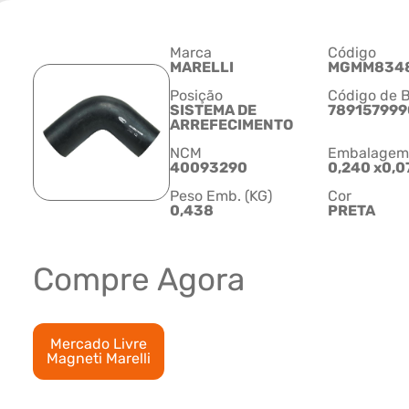
Marca
Código
MARELLI
MGMM834
Posição
Código de B
SISTEMA DE
789157999
ARREFECIMENTO
NCM
Embalagem C
40093290
0,240 x0,0
Peso Emb. (KG)
Cor
0,438
PRETA
Compre Agora
Mercado Livre
Magneti Marelli