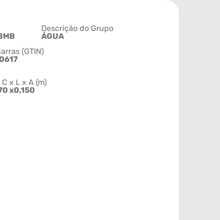
Descrição do Grupo
8MB
ÁGUA
arras (GTIN)
0617
 x L x A (m)
70 x0,150