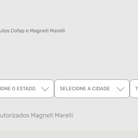
tos Cofap e Magneti Marelli
IONE O ESTADO
SELECIONE A CIDADE
utorizados Magneti Marelli