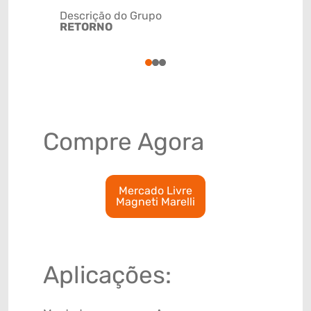
Descrição do Grupo
RETORNO
NCM
4009310
1
2
3
Compre Agora
Mercado Livre
Magneti Marelli
Aplicações: