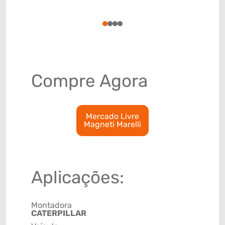
(GTIN)
78915799
1
2
3
4
Compre Agora
Mercado Livre
Magneti Marelli
Aplicações:
Montadora
CATERPILLAR