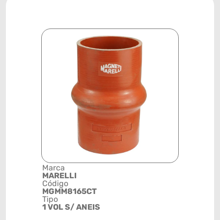
Marca
Descrição 
MARELLI
Grupo
Código
INTERCOO
MGMM8165CT
Posição
Tipo
SISTEMA 
1 VOL S/ ANEIS
ARREFEC
Código de 