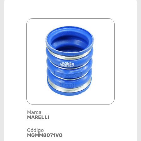
Marca
Descrição 
MARELLI
INTERCOO
Código
Posição
MGMM8071VO
SISTEMA 