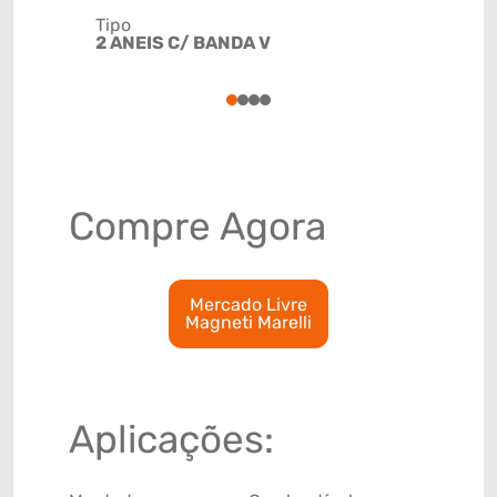
Tipo
Código de 
2 ANEIS C/ BANDA V
(GTIN)
78915799
1
2
3
4
Compre Agora
Mercado Livre
Magneti Marelli
Aplicações: