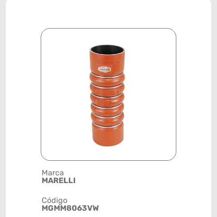
Marca
Descrição 
MARELLI
INTERCOO
Código
Posição
MGMM8063VW
SISTEMA 