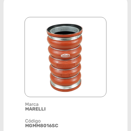
Marca
Descrição 
MARELLI
INTERCOO
Código
Posição
MGMM8016SC
SISTEMA 