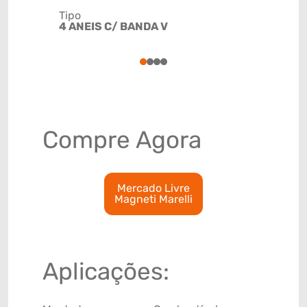
Tipo
Código de 
4 ANEIS C/ BANDA V
(GTIN)
78915799
1
2
3
4
Compre Agora
Mercado Livre
Magneti Marelli
Aplicações: