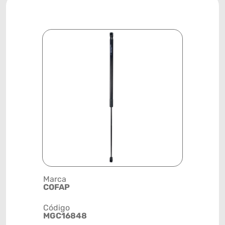
Marca
Descrição 
COFAP
MOLA A G
Código
Posição
MGC16848
CAPÔ