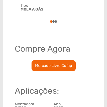
Tipo
Código de 
MOLA A GÁS
(GTIN)
78915797
1
2
3
Compre Agora
Mercado Livre Cofap
Aplicações:
Montadora
Ano