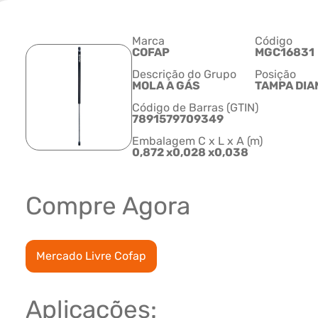
Marca
Código
COFAP
MGC16831
Descrição do Grupo
Posição
MOLA A GÁS
TAMPA DIA
Código de Barras (GTIN)
7891579709349
Embalagem C x L x A (m)
0,872 x0,028 x0,038
Compre Agora
Mercado Livre Cofap
Aplicações: