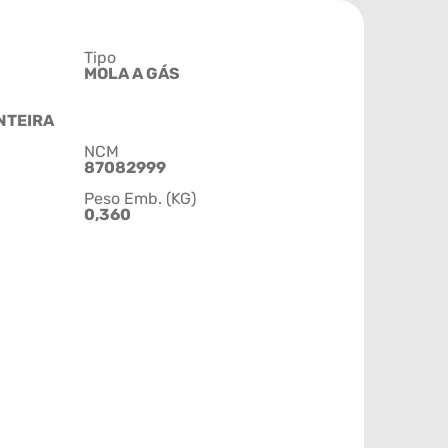
Tipo
MOLA A GÁS
NTEIRA
NCM
87082999
Peso Emb. (KG)
0,360