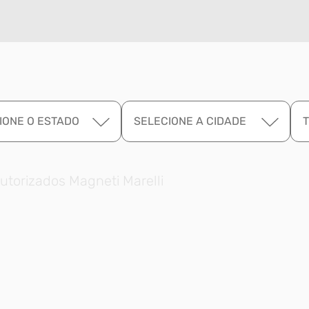
IONE O ESTADO
SELECIONE A CIDADE
utorizados Magneti Marelli