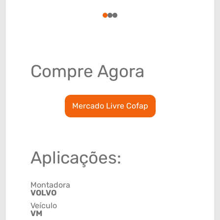
78915799
1
2
3
Compre Agora
Mercado Livre Cofap
Aplicações:
Montadora
VOLVO
Veículo
VM