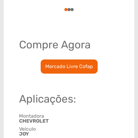
78915799
1
2
3
Compre Agora
Mercado Livre Cofap
Aplicações:
Montadora
CHEVROLET
Veículo
JOY