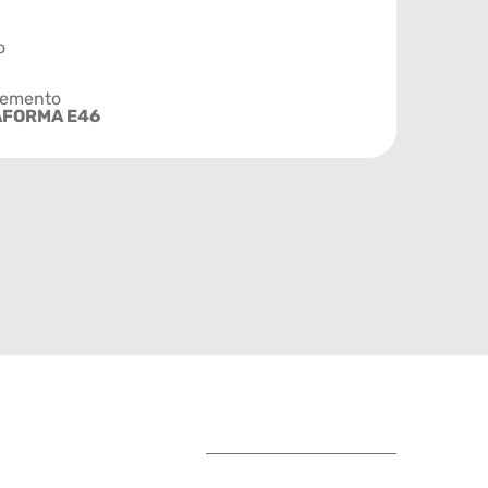
o
emento
AFORMA E46