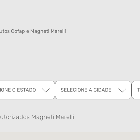
tos Cofap e Magneti Marelli
IONE O ESTADO
SELECIONE A CIDADE
utorizados Magneti Marelli