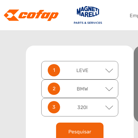
Em
LEVE
BMW
320I
Pesquisar