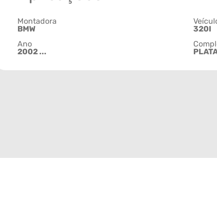
Montadora
Veícul
BMW
320I
Ano
Compl
2002 ...
PLAT