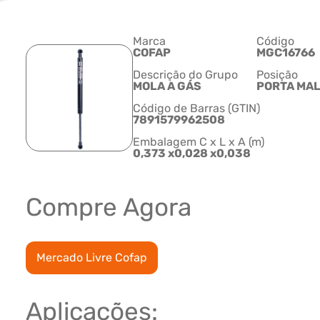
Marca
Código
COFAP
MGC16766
Descrição do Grupo
Posição
MOLA A GÁS
PORTA MA
Código de Barras (GTIN)
7891579962508
Embalagem C x L x A (m)
0,373 x0,028 x0,038
Compre Agora
Mercado Livre Cofap
Aplicações: