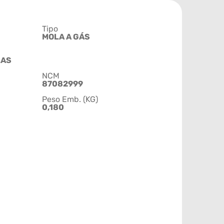
Tipo
MOLA A GÁS
LAS
NCM
87082999
Peso Emb. (KG)
0,180