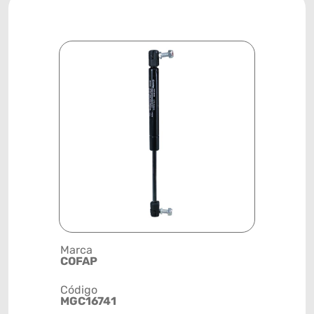
Marca
Descrição 
COFAP
MOLA A G
Código
Posição
MGC16741
CARROCE