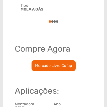
Tipo
Código de 
MOLA A GÁS
(GTIN)
78915799
1
2
3
4
Compre Agora
Mercado Livre Cofap
Aplicações:
Montadora
Ano