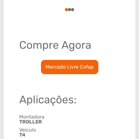
78915799
1
2
3
Compre Agora
Mercado Livre Cofap
Aplicações:
Montadora
TROLLER
Veículo
T4