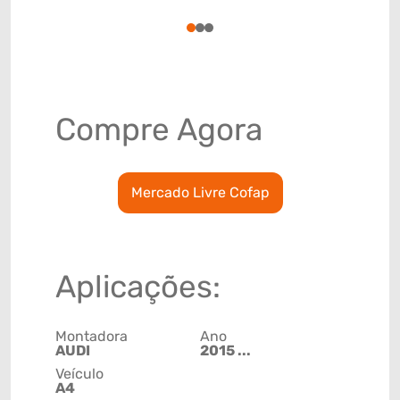
78915799
1
2
3
Compre Agora
Mercado Livre Cofap
Aplicações:
Montadora
Ano
AUDI
2015 ...
Veículo
A4